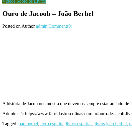
Videos Sobre os Livros
Ouro de Jacoob – João Berbel
Posted on
Author
admin
Comment(0)
A história de Jacob nos mostra que devemos sempre estar ao lado de 
Adquira Já: https://www.faroldastrescolinas.com.br/ouro-de-jacob-livr
Tagged
joao berbel
,
livro espirita
,
livros espiritas
,
livros joão berbel
,
r