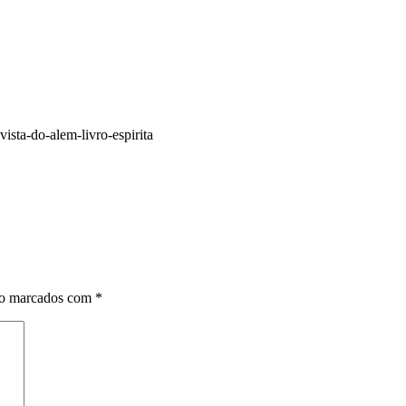
ista-do-alem-livro-espirita
ão marcados com
*