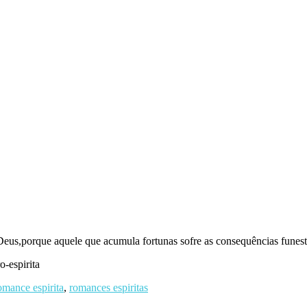
Deus,porque aquele que acumula fortunas sofre as consequências funest
o-espirita
omance espirita
,
romances espiritas