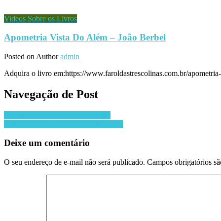
Videos Sobre os Livros
Apometria Vista Do Além – João Berbel
Posted on
Author
admin
Adquira o livro em:https://www.faroldastrescolinas.com.br/apometria-v
Navegação de Post
Fitoterapia do Além – João Berbel
Vencidos Pela Ambição – João Berbel
Deixe um comentário
O seu endereço de e-mail não será publicado.
Campos obrigatórios s