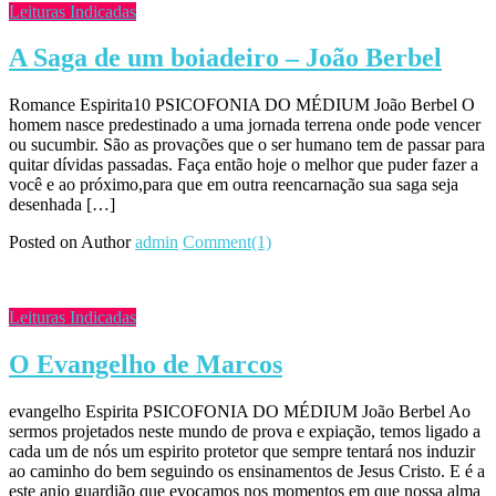
Leituras Indicadas
A Saga de um boiadeiro – João Berbel
Romance Espirita10 PSICOFONIA DO MÉDIUM João Berbel O
homem nasce predestinado a uma jornada terrena onde pode vencer
ou sucumbir. São as provações que o ser humano tem de passar para
quitar dívidas passadas. Faça então hoje o melhor que puder fazer a
você e ao próximo,para que em outra reencarnação sua saga seja
desenhada […]
Posted on
Author
admin
Comment(1)
Leituras Indicadas
O Evangelho de Marcos
evangelho Espirita PSICOFONIA DO MÉDIUM João Berbel Ao
sermos projetados neste mundo de prova e expiação, temos ligado a
cada um de nós um espirito protetor que sempre tentará nos induzir
ao caminho do bem seguindo os ensinamentos de Jesus Cristo. E é a
este anjo guardião que evocamos nos momentos em que nossa alma