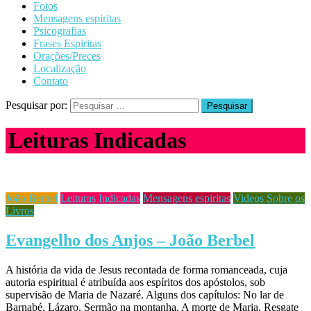
Fotos
Mensagens espiritas
Psicografias
Frases Espiritas
Orações/Preces
Localização
Contato
Pesquisar por:
Leituras Indicadas
João Berbel
Leituras Indicadas
Mensagens espiritas
Videos Sobre os
Livros
Evangelho dos Anjos – João Berbel
A história da vida de Jesus recontada de forma romanceada, cuja
autoria espiritual é atribuída aos espíritos dos apóstolos, sob
supervisão de Maria de Nazaré. Alguns dos capítulos: No lar de
Barnabé, Lázaro, Sermão na montanha, A morte de Maria, Resgate