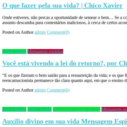
O que fazer pela sua vida? | Chico Xavier
Onde estiveres, não percas a oportunidade de semear o bem… Se a con
assunto descamba para comentários maliciosos, à cerca de certos aco
Posted on
Author
admin
Comment(0)
Chico Xavier
Mensagens espiritas
Você está vivendo a lei do retorno?, por C
“E os que fizeram o bem sairão para a ressurreição da vida; e os que 
reencarnacionista permanece tão clara quanto aqui, em que o ensino d
Posted on
Author
admin
Comment(0)
Chico Xavier
Chico Xavier
Mensagem Espirita do Dia
Mensagens esp
Auxílio divino em sua vida Mensagem Espi