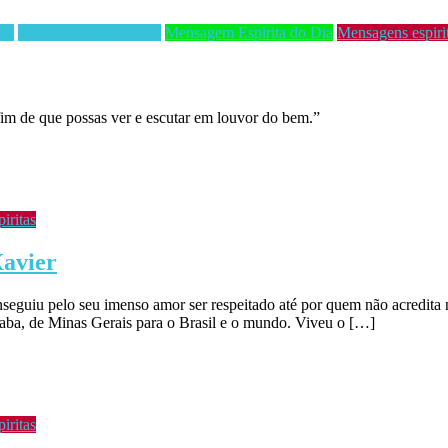
tas
Frases Espiritas Curtas
Mensagem Espirita do Dia
Mensagens espiri
 fim de que possas ver e escutar em louvor do bem.”
iritas
Xavier
seguiu pelo seu imenso amor ser respeitado até por quem não acredita 
ba, de Minas Gerais para o Brasil e o mundo. Viveu o […]
iritas