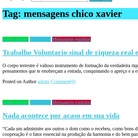
Tag:
mensagens chico xavier
Chico Xavier
Emmanuel
Mensagens espiritas
Trabalho Voluntario sinal de riqueza real 
O corpo terrestre é valioso instrumento de formação da verdadeira r
pensamentos que te enobreçam a estrada, conquistando o apreço e a e
Posted on
Author
admin
Comment(0)
Chico Xavier
Emmanuel
Mensagens espiritas
Nada acontece por acaso em sua vida
“Cada um administre aos outros o dom como o recebeu, como bons disp
cooperação é o fator essencial na produção da harmonia e do bem par