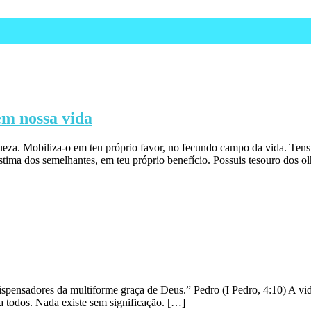
em nossa vida
iqueza. Mobiliza-o em teu próprio favor, no fecundo campo da vida. Te
stima dos semelhantes, em teu próprio benefício. Possuis tesouro dos 
ensadores da multiforme graça de Deus.” Pedro (I Pedro, 4:10) A vida 
a todos. Nada existe sem significação. […]