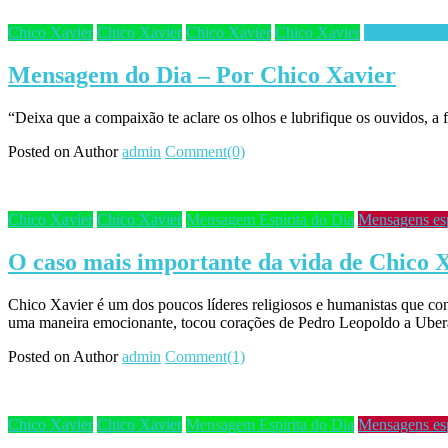
Chico Xavier
Chico Xavier
Chico Xavier
Chico Xavier
Frases Espiri
Mensagem do Dia – Por Chico Xavier
“Deixa que a compaixão te aclare os olhos e lubrifique os ouvidos, a
Posted on
Author
admin
Comment(0)
Chico Xavier
Chico Xavier
Mensagem Espirita do Dia
Mensagens esp
O caso mais importante da vida de Chico 
Chico Xavier é um dos poucos líderes religiosos e humanistas que con
uma maneira emocionante, tocou corações de Pedro Leopoldo a Ubera
Posted on
Author
admin
Comment(1)
Chico Xavier
Chico Xavier
Mensagem Espirita do Dia
Mensagens esp