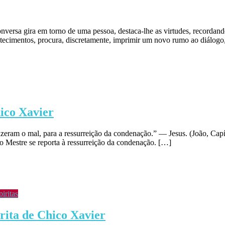
versa gira em torno de uma pessoa, destaca-lhe as virtudes, recordand
ntecimentos, procura, discretamente, imprimir um novo rumo ao diálogo,
hico Xavier
fizeram o mal, para a ressurreição da condenação.” — Jesus. (João, Capí
o Mestre se reporta à ressurreição da condenação. […]
iritas
rita de Chico Xavier