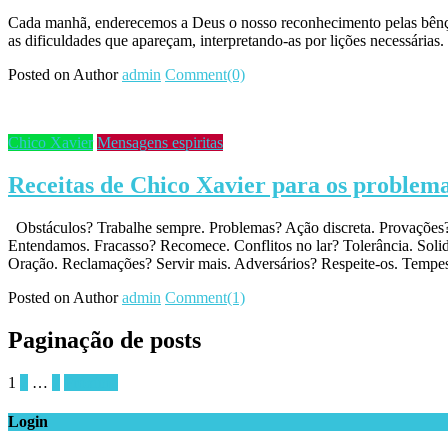
Cada manhã, enderecemos a Deus o nosso reconhecimento pelas bênção
as dificuldades que apareçam, interpretando-as por lições necessária
Posted on
Author
admin
Comment(0)
Chico Xavier
Mensagens espiritas
Receitas de Chico Xavier para os problema
Obstáculos? Trabalhe sempre. Problemas? Ação discreta. Provações?
Entendamos. Fracasso? Recomece. Conflitos no lar? Tolerância. Soli
Oração. Reclamações? Servir mais. Adversários? Respeite-os. Tempe
Posted on
Author
admin
Comment(1)
Paginação de posts
1
2
…
7
Próximo
Login